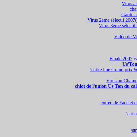
Virus a
cha
Garde a
Virus 2eme sélectif 2007
Virus 3eme sélecti
Vidéo de Vi
Finale 2007
\
Us'Ton
\strike
line Grand prix 
Virus au Champ
chiot de l'union Us'Ton du ca
entrée de Face et 
\stri
\st