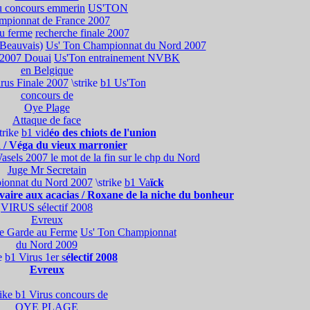
u concours emmerin
US'TON
mpionnat de France 2007
u ferme
recherche finale 2007
(Beauvais)
Us' Ton Championnat du Nord 2007
f 2007 Douai
Us'Ton entrainement NVBK
en Belgique
rus Finale 2007
\strike
b1 Us'Ton
concours de
Oye Plage
Attaque de face
strike
b1 vid
éo des chiots de l'union
 / Véga du vieux marronier
Wasels 2007
le mot de la fin sur le chp du Nord
Juge Mr Secretain
ionnat du Nord 2007
\strike
b1 Va
ïck
lvaire aux acacias / Roxane de la niche du bonheur
VIRUS sélectif 2008
Evreux
de Garde au Ferme
Us' Ton Championnat
du Nord 2009
ke
b1 Virus 1er s
électif 2008
Evreux
rike
b1 Virus concours de
OYE PLAGE