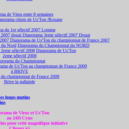
ma de Virus entre 8 semaines
aporama chiots de Us'Ton /Roxane
a du 1er sélectif 2007 Lomme
f 2007 douai
Diaporama 3eme sélectif 2007 Douai
 2007
Diaporama de Us'Ton du championnat de France 2007
 du Nord
Diaporama du Championnat du NORD
2eme sélectif 2008
Diaporama de Us'Ton
2eme sélectif 2008
aporama du Championnat
ama de Us'Ton au championnat de France 2009
à BRIVE
 du championnat de France 2009
Brive la gallairde
es loups mutins
ins
orama de Virus et Us'Ton
au 24H Cyno
lus pour cette magnifique initiative
Cliquez ici