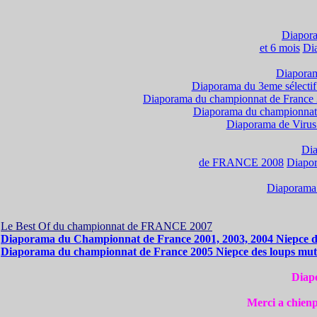
Diapora
et 6 mois
Di
Diaporam
Diaporama du 3eme sélecti
Diaporama du championnat de France
Diaporama du championnat
Diaporama de Virus 
Di
de FRANCE 2008
Diapor
Diaporama
Le Best Of du championnat de FRANCE 2007
Diaporama du Championnat de France 2001, 2003, 2004 Niepce d
Diaporama du championnat de France 2005 Niepce des loups mut
Diap
Merci a chienp